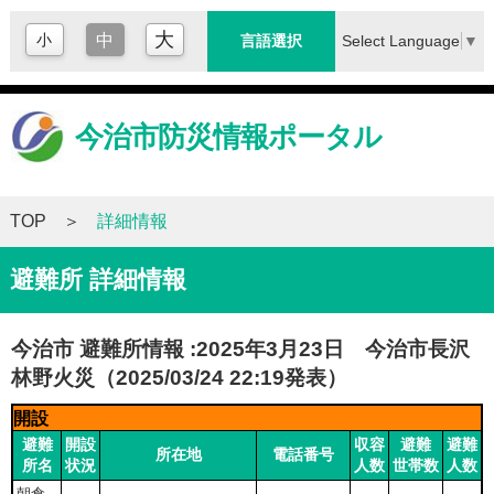
大
小
中
Select Language
▼
言語選択
今治市防災情報ポータル
TOP
詳細情報
避難所 詳細情報
今治市 避難所情報 :2025年3月23日 今治市長沢
林野火災（2025/03/24 22:19発表）
開設
避難
開設
収容
避難
避難
所在地
電話番号
所名
状況
人数
世帯数
人数
朝倉