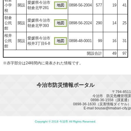
愛媛県今治市
小学
開設
地図
0898-56-2004
577
19
41
朝倉北甲281
校
朝倉
愛媛県今治市
公民
開設
地図
0898-56-2024
290
14
25
朝倉北甲393
館
桜井
愛媛県今治市
公民
開設
地図
0898-48-0001
99
16
31
桜井3丁目6-8
館
開設合計
49
97
※赤字部分は24時間内に発表された情報です。
今治市防災情報ポータル
〒794-8511
今治市 防災危機管理課
0898-36-1558（課直通）
0898-36-1630（災害情報ダイヤル）
E-mail bousai@imabari-city.jp
Copyright © 2018 今治市 All Rights Reserved.