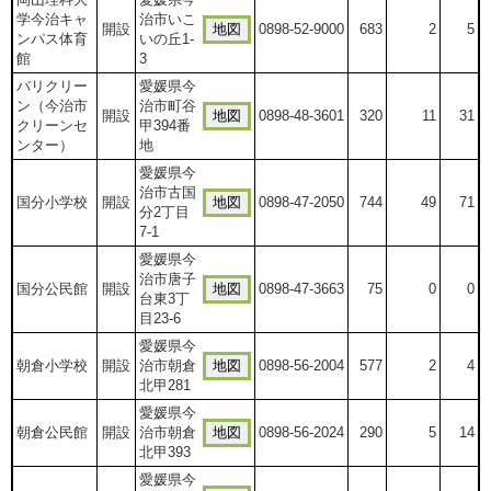
学今治キャ
治市いこ
開設
地図
0898-52-9000
683
2
5
ンパス体育
いの丘1-
館
3
バリクリー
愛媛県今
ン（今治市
治市町谷
開設
地図
0898-48-3601
320
11
31
クリーンセ
甲394番
ンター）
地
愛媛県今
治市古国
国分小学校
開設
地図
0898-47-2050
744
49
71
分2丁目
7-1
愛媛県今
治市唐子
国分公民館
開設
地図
0898-47-3663
75
0
0
台東3丁
目23-6
愛媛県今
朝倉小学校
開設
治市朝倉
地図
0898-56-2004
577
2
4
北甲281
愛媛県今
朝倉公民館
開設
治市朝倉
地図
0898-56-2024
290
5
14
北甲393
愛媛県今