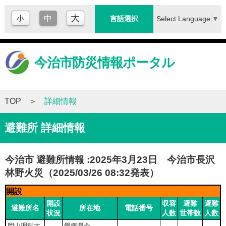
大
小
中
Select Language
▼
言語選択
今治市防災情報ポータル
TOP
詳細情報
避難所 詳細情報
今治市 避難所情報 :2025年3月23日 今治市長沢
林野火災（2025/03/26 08:32発表）
開設
開設
収容
避難
避難
避難所名
所在地
電話番号
状況
人数
世帯数
人数
岡山理科大
愛媛県今