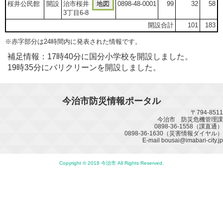
桜井公民館
開設
治市桜井
地図
0898-48-0001
99
32
58
3丁目6-8
開設合計
101
183
※赤字部分は24時間内に発表された情報です。
補足情報：17時40分に国分小学校を開設しました。
19時35分にバリクリーンを開設しました。
今治市防災情報ポータル
〒794-8511
今治市 防災危機管理課
0898-36-1558（課直通）
0898-36-1630（災害情報ダイヤル）
E-mail bousai@imabari-city.jp
Copyright © 2018 今治市 All Rights Reserved.