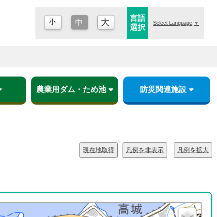
言語
大
小
中
Select Language
▼
選択
農業用ダム・ため池
防災関連施設
農業用ダム・ため池ハザードマップ
水防倉庫
現在地取得
凡例を非表示
凡例を拡大