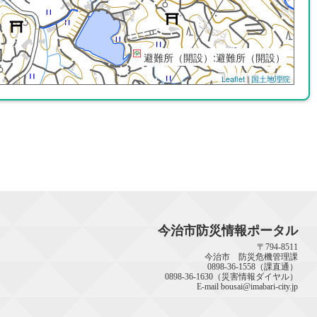
避難所（開設）:避難所（開設）
Leaflet
|
国土地理院
今治市防災情報ポータル
〒794-8511
今治市 防災危機管理課
0898-36-1558（課直通）
0898-36-1630（災害情報ダイヤル）
E-mail bousai@imabari-city.jp