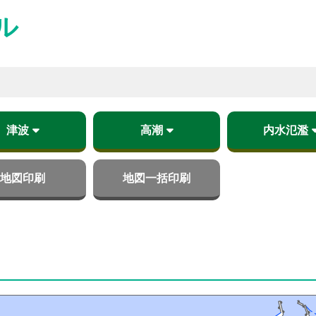
ル
津波
高潮
内水氾濫
浸水想定区域
避難対象地域
高潮浸水想定区域
既往最大降雨
想定最大降雨
地図印刷
地図一括印刷